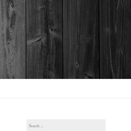
Search
for: