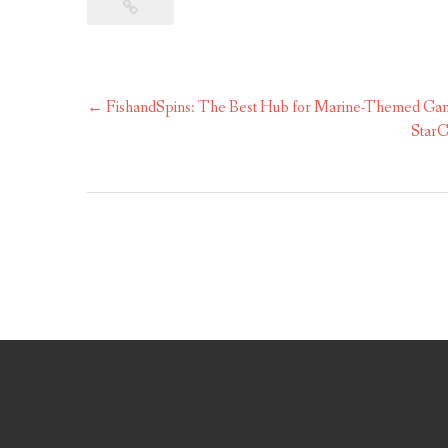
←
FishandSpins: The Best Hub for Marine-Themed Gam
Post
StarC
navigation