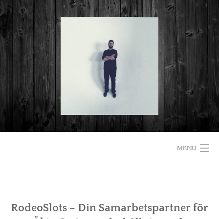
Skip
to
content
MENU
STUDIO
GEAR
RodeoSlots – Din Samarbetspartner för