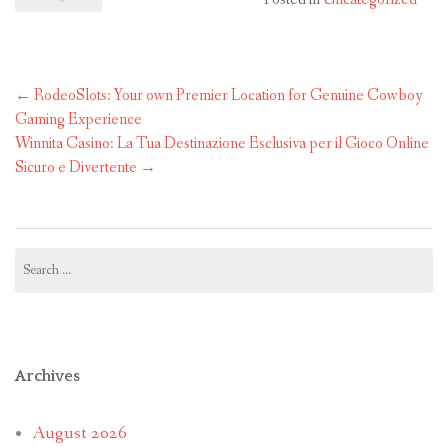
←
RodeoSlots: Your own Premier Location for Genuine Cowboy
Post
Gaming Experience
Winnita Casino: La Tua Destinazione Esclusiva per il Gioco Online
navigation
Sicuro e Divertente
→
Search
for:
Archives
August 2026