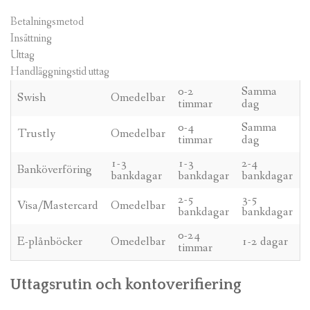
Betalningsmetod
Insättning
Uttag
Handläggningstid uttag
0-2
Samma
Swish
Omedelbar
timmar
dag
0-4
Samma
Trustly
Omedelbar
timmar
dag
1-3
1-3
2-4
Banköverföring
bankdagar
bankdagar
bankdagar
2-5
3-5
Visa/Mastercard
Omedelbar
bankdagar
bankdagar
0-24
E-plånböcker
Omedelbar
1-2 dagar
timmar
Uttagsrutin och kontoverifiering