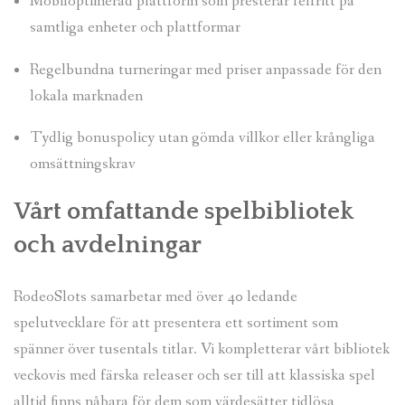
Mobiloptimerad plattform som presterar felfritt på
samtliga enheter och plattformar
Regelbundna turneringar med priser anpassade för den
lokala marknaden
Tydlig bonuspolicy utan gömda villkor eller krångliga
omsättningskrav
Vårt omfattande spelbibliotek
och avdelningar
RodeoSlots samarbetar med över 40 ledande
spelutvecklare för att presentera ett sortiment som
spänner över tusentals titlar. Vi kompletterar vårt bibliotek
veckovis med färska releaser och ser till att klassiska spel
alltid finns nåbara för dem som värdesätter tidlösa