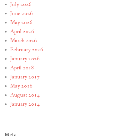
July 2026
June 2026
May 2026
April 2026
March 2026
February 2026
January 2026
April 2018
January 2017
May 2016
August 2014
January 2014
Meta