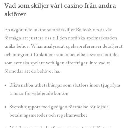
Vad som skiljer vårt casino från andra
aktörer
En avgörande faktor som särskiljer RodeoSlots är vår
förmåga att justera oss till den nordiska spelmarknaden
unika behov. Vi har analyserat spelarpreferenser detaljerat
och integrerat funktioner som omedelbart svarar mot det
som svenska spelare verkligen efterfrågar, inte vad vi
förmodar att de behöver ha.
Blixtsnabba utbetalningar som slutförs inom tjugofyra
timmar för validerade konton
Svensk support med gedigen förståelse för lokala
betalningsmetoder och regelramverket