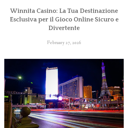
Winnita Casino: La Tua Destinazione
Esclusiva per il Gioco Online Sicuro e
Divertente
February 27, 2026