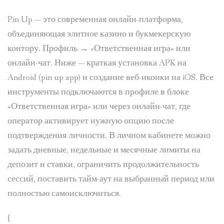
Pin Up — это современная онлайн-платформа,
объединяющая элитное казино и букмекерскую
контору. Профиль → «Ответственная игра» или
онлайн-чат. Ниже — краткая установка APK на
Android (pin up app) и создание веб-иконки на iOS. Все
инструменты подключаются в профиле в блоке
«Ответственная игра» или через онлайн-чат, где
оператор активирует нужную опцию после
подтверждения личности. В личном кабинете можно
задать дневные, недельные и месячные лимиты на
депозит и ставки, ограничить продолжительность
сессий, поставить тайм-аут на выбранный период или
полностью самоисключиться.
{