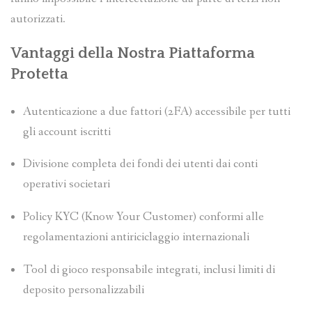
autorizzati.
Vantaggi della Nostra Piattaforma
Protetta
Autenticazione a due fattori (2FA) accessibile per tutti
gli account iscritti
Divisione completa dei fondi dei utenti dai conti
operativi societari
Policy KYC (Know Your Customer) conformi alle
regolamentazioni antiriciclaggio internazionali
Tool di gioco responsabile integrati, inclusi limiti di
deposito personalizzabili