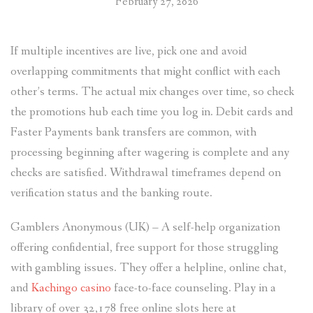
February 27, 2026
If multiple incentives are live, pick one and avoid
overlapping commitments that might conflict with each
other’s terms. The actual mix changes over time, so check
the promotions hub each time you log in. Debit cards and
Faster Payments bank transfers are common, with
processing beginning after wagering is complete and any
checks are satisfied. Withdrawal timeframes depend on
verification status and the banking route.
Gamblers Anonymous (UK) – A self-help organization
offering confidential, free support for those struggling
with gambling issues. They offer a helpline, online chat,
and
Kachingo casino
face-to-face counseling. Play in a
library of over 32,178 free online slots here at