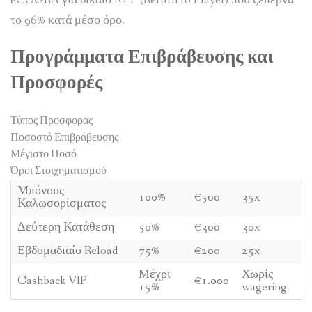
eCOGRA για δίκαιο RTP (Return to Player) που ξεπερνά
το 96% κατά μέσο όρο.
Προγράμματα Επιβράβευσης και
Προσφορές
Τύπος Προσφοράς
Ποσοστό Επιβράβευσης
Μέγιστο Ποσό
Όροι Στοιχηματισμού
Μπόνους
100%
€500
35x
Καλωσορίσματος
Δεύτερη Κατάθεση
50%
€300
30x
Εβδομαδιαίο Reload
75%
€200
25x
Μέχρι
Χωρίς
Cashback VIP
€1.000
15%
wagering