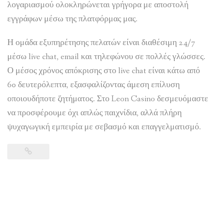
λογαριασμού ολοκληρώνεται γρήγορα με αποστολή
εγγράφων μέσω της πλατφόρμας μας.
Η ομάδα εξυπηρέτησης πελατών είναι διαθέσιμη 24/7
μέσω live chat, email και τηλεφώνου σε πολλές γλώσσες.
Ο μέσος χρόνος απόκρισης στο live chat είναι κάτω από
60 δευτερόλεπτα, εξασφαλίζοντας άμεση επίλυση
οποιουδήποτε ζητήματος. Στο Leon Casino δεσμευόμαστε
να προσφέρουμε όχι απλώς παιχνίδια, αλλά πλήρη
ψυχαγωγική εμπειρία με σεβασμό και επαγγελματισμό.