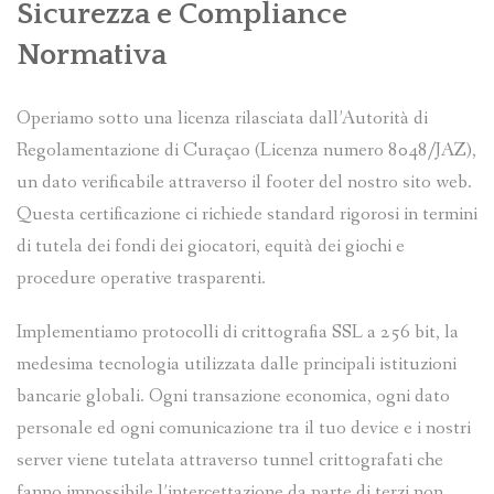
Sicurezza e Compliance
Normativa
Operiamo sotto una licenza rilasciata dall’Autorità di
Regolamentazione di Curaçao (Licenza numero 8048/JAZ),
un dato verificabile attraverso il footer del nostro sito web.
Questa certificazione ci richiede standard rigorosi in termini
di tutela dei fondi dei giocatori, equità dei giochi e
procedure operative trasparenti.
Implementiamo protocolli di crittografia SSL a 256 bit, la
medesima tecnologia utilizzata dalle principali istituzioni
bancarie globali. Ogni transazione economica, ogni dato
personale ed ogni comunicazione tra il tuo device e i nostri
server viene tutelata attraverso tunnel crittografati che
fanno impossibile l’intercettazione da parte di terzi non