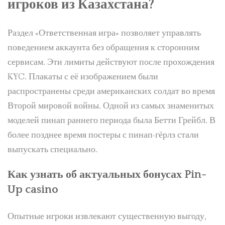
игроков из Казахстана?
Раздел «Ответственная игра» позволяет управлять
поведением аккаунта без обращения к сторонним
сервисам. Эти лимиты действуют после прохождения
KYC. Плакаты с её изображением были
распространены среди американских солдат во время
Второй мировой войны. Одной из самых знаменитых
моделей пинап раннего периода была Бетти Грейбл. В
более позднее время постеры с пинап-гёрлз стали
выпускать специально.
Как узнать об актуальных бонусах Pin-
Up casino
Опытные игроки извлекают существенную выгоду,