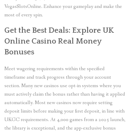
VegasSlotsOnline. Enhance your gameplay and make the
most of every spin.
Get the Best Deals: Explore UK
Online Casino Real Money
Bonuses
Meet wagering requirements within the specified
timeframe and track progress through your account
section. Many new casinos use opt-in systems where you
must actively claim the bonus rather than having it applied
automatically. Most new casinos now require setting
deposit limits before making your first deposit, in line with
UKGC requirements. At 4,000 games from a 2025 launch,
the library is exceptional, and the app-exclusive bonus