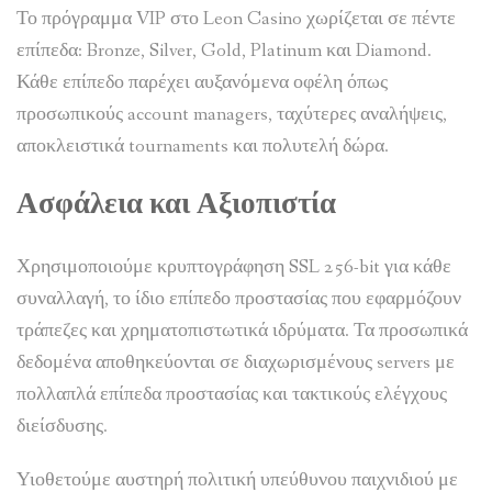
Το πρόγραμμα VIP στο Leon Casino χωρίζεται σε πέντε
επίπεδα: Bronze, Silver, Gold, Platinum και Diamond.
Κάθε επίπεδο παρέχει αυξανόμενα οφέλη όπως
προσωπικούς account managers, ταχύτερες αναλήψεις,
αποκλειστικά tournaments και πολυτελή δώρα.
Ασφάλεια και Αξιοπιστία
Χρησιμοποιούμε κρυπτογράφηση SSL 256-bit για κάθε
συναλλαγή, το ίδιο επίπεδο προστασίας που εφαρμόζουν
τράπεζες και χρηματοπιστωτικά ιδρύματα. Τα προσωπικά
δεδομένα αποθηκεύονται σε διαχωρισμένους servers με
πολλαπλά επίπεδα προστασίας και τακτικούς ελέγχους
διείσδυσης.
Υιοθετούμε αυστηρή πολιτική υπεύθυνου παιχνιδιού με