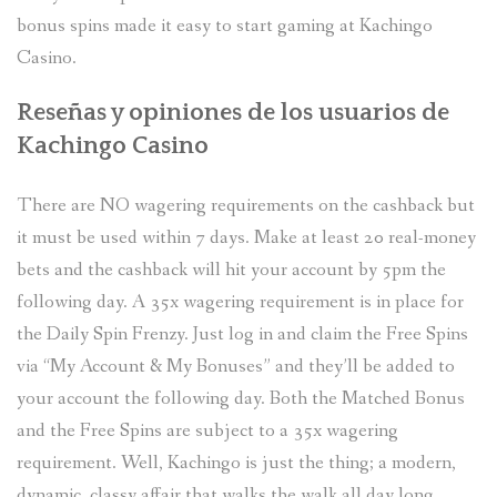
bonus spins made it easy to start gaming at Kachingo
Casino.
Reseñas y opiniones de los usuarios de
Kachingo Casino
There are NO wagering requirements on the cashback but
it must be used within 7 days. Make at least 20 real-money
bets and the cashback will hit your account by 5pm the
following day. A 35x wagering requirement is in place for
the Daily Spin Frenzy. Just log in and claim the Free Spins
via “My Account & My Bonuses” and they’ll be added to
your account the following day. Both the Matched Bonus
and the Free Spins are subject to a 35x wagering
requirement. Well, Kachingo is just the thing; a modern,
dynamic, classy affair that walks the walk all day long.