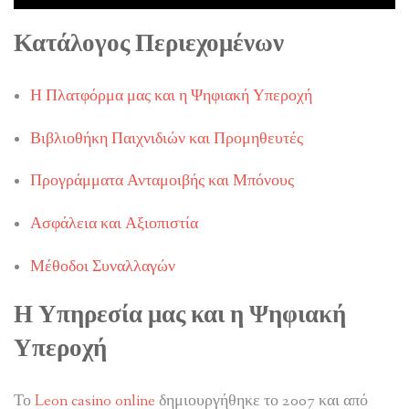
Κατάλογος Περιεχομένων
Η Πλατφόρμα μας και η Ψηφιακή Υπεροχή
Βιβλιοθήκη Παιχνιδιών και Προμηθευτές
Προγράμματα Ανταμοιβής και Μπόνους
Ασφάλεια και Αξιοπιστία
Μέθοδοι Συναλλαγών
Η Υπηρεσία μας και η Ψηφιακή
Υπεροχή
Το
Leon casino online
δημιουργήθηκε το 2007 και από